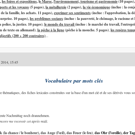
,
les foires et expositions
, l
e Maroc
,
l'environnement,
tourisme et gastronomie
(10 pages)
ports et les voyages
(5 pages),
la métallurgie
(2 pages),
la vie économique
(inclue : la conj
de la famille, les achats. 11 pages),
exprimer ses sentiments
(inclue : l'approbation, la d
 surprise. 10 pages),
les problèmes sociaux
(inclue : la pauvreté, le chômage, le racisme et l
police, la justice.
10 pages)
,
le monde du travail
(inclue : le marché du travail, l'entrepri
on de texte en allemand)
,
la pêche à la ligne
(pêche à la mouche. 5 pages)
,
les repères temp
djectifs (200 + 200 contraires)
...
i 2014, 15:45
Vocabulaire par mots clés
re thématiques, des fiches lexicales construites sur la base d'un mot clé et de ses dérivés vous s
eute Nachmittag noch drannehmen.
core me recevoir cet après midi.
k (la chance / le bonheur), das Auge (l'œil), das Feuer (le feu)
,
das Ohr (l'oreille), der Tag