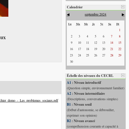
Calendrier
Testez vos connaissances...
septembre 2024
◀
▶
Lu
Ma
Me
Je
Ve
Sa
Di
1
aux
2
3
4
5
6
7
8
9
10
11
12
13
14
15
16
17
18
19
20
21
22
23
24
25
26
27
28
29
30
Échelle des niveaux du CECRL
A1
: Niveau introductif
(Question simple, environnement familier)
A2
: Niveau intermédiaire
(Descriptions, conversations simples)
chier_demo_-_Les_problemes_sociaux.pdf
B1
: Niveau seuil
(Début d'autonomie, se débrouiller,
exprimer son opinion)
B2
: Niveau avancé
(compréhension courante et capacité à