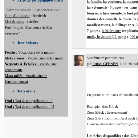
Activités pédagogiques Flash
la famille
,
les couleurs
,
la maison
les vêtements
(6 pages)
,
les trans
Testez les activités ! Connectez-vous :
bourse, le tiers-monde, le budget 
Nom d'utilisateur
:
friedrich
donner des conseils, le doute, la
Mot de passe
:
schiller
manifestations, la délinquance, la 
Puis l'onglet "
Mes cours & Mes
7 pages)
,
la littérature
(explicati
exercices
"
mails, la chimie (11 pages)
,
400 a
Jeux lexicaux
Pendu :
Vocabulaire de la maison
Vocabulaire par mots clés
Mots croisés :
Vocabulaire de la famille
par
Patrice GEENEN
, lundi 26 ma
Serpents & Echelles :
Vocabulaire
économique
Mots mêlés :
Vocabulaire de
l'environnement
Tests oraux
En parallèle des listes de vocabulai
Oral :
Test de compréhension - I
Oral :
Test de compréhension - II
Exemple :
das Glück
Zum
Glück
: heureusement
Zum Glück kann mein Arzt mich h
Heureusement mon médecin peut en
Les fiches disponibles : das Glüc