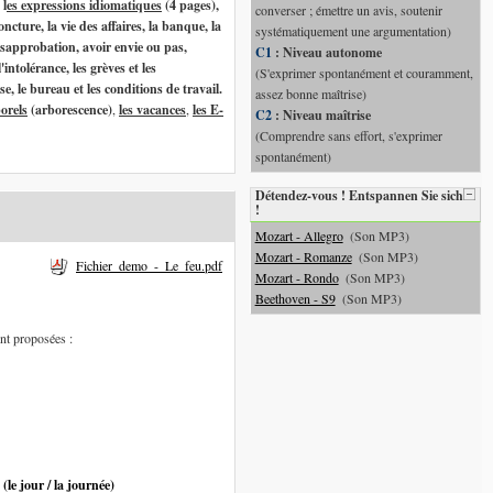
,
l
es expressions idiomatiques
(4 pages),
converser ; émettre un avis, soutenir
oncture, la vie des affaires, la banque, la
systématiquement une argumentation)
ésapprobation, avoir envie ou pas,
C1
: Niveau autonome
'intolérance, les grèves et les
(S'exprimer spontanément et couramment,
se, le bureau et les conditions de travail.
assez bonne maîtrise)
orels
(arborescence)
,
les vacances
,
les E-
C2
: Niveau maîtrise
(Comprendre sans effort, s'exprimer
spontanément)
Détendez-vous ! Entspannen Sie sich
!
Mozart - Allegro
(Son MP3)
Mozart - Romanze
(Son MP3)
Fichier_demo_-_Le_feu.pdf
Mozart - Rondo
(Son MP3)
Beethoven - S9
(Son MP3)
ont proposées :
 (le jour / la journée)