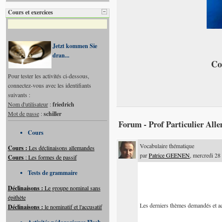
Cours et exercices
Jetzt kommen Sie
dran...
Co
Pour tester les activités ci-dessous,
connectez-vous avec les identifiants
suivants :
Nom d'utilisateur
:
friedrich
Mot de passe
:
schiller
Forum
- Prof Particulier All
Cours
Vocabulaire thématique
Cours :
Les déclinaisons allemandes
par
Patrice GEENEN
, mercredi 28
Cours
: Les formes de passif
Tests de grammaire
Déclinaisons :
Le groupe nominal sans
épithète
Les derniers thèmes demandés et act
Déclinaisons :
le nominatif et l'accusatif